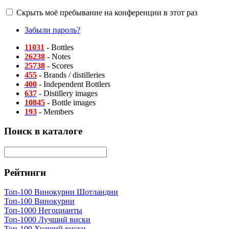
Скрыть моё пребывание на конференции в этот раз
Забыли пароль?
11031
- Bottles
26238
- Notes
25738
- Scores
455
- Brands / distilleries
400
- Independent Bottlers
637
- Distillery images
10845
- Bottle images
193
- Members
Поиск в каталоге
Рейтинги
Топ-100 Винокурни Шотландии
Топ-100 Винокурни
Топ-1000 Негоцианты
Топ-1000 Лучший виски
Топ-100 Худший виски