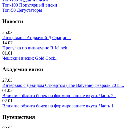
Топ-100 Популярный виски
Топ-50 Дегустаторы
Новости
25.03
Интервью с Анджелой Д'Орацио...
14.07
Прогулка по винокурне R.Jelinek...
01.01
Чешский виски: Gold Cock...
Академия виски
27.03
Интервью с Дэвидом Стюартом (The Balvenie) февраль 2015...
01.02
Влияние обжига бочек на формированите вкуса. Часть 2..
02.01
Влияние обжига бочек на формированите вкуса. Часть 1.
Путешествия