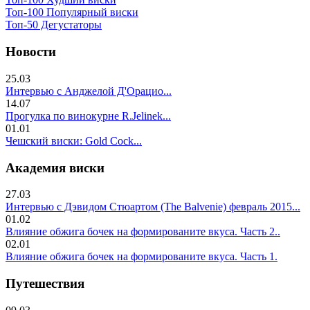
Топ-100 Популярный виски
Топ-50 Дегустаторы
Новости
25.03
Интервью с Анджелой Д'Орацио...
14.07
Прогулка по винокурне R.Jelinek...
01.01
Чешский виски: Gold Cock...
Академия виски
27.03
Интервью с Дэвидом Стюартом (The Balvenie) февраль 2015...
01.02
Влияние обжига бочек на формированите вкуса. Часть 2..
02.01
Влияние обжига бочек на формированите вкуса. Часть 1.
Путешествия