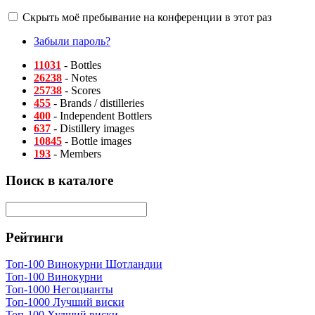
Скрыть моё пребывание на конференции в этот раз
Забыли пароль?
11031
- Bottles
26238
- Notes
25738
- Scores
455
- Brands / distilleries
400
- Independent Bottlers
637
- Distillery images
10845
- Bottle images
193
- Members
Поиск в каталоге
Рейтинги
Топ-100 Винокурни Шотландии
Топ-100 Винокурни
Топ-1000 Негоцианты
Топ-1000 Лучший виски
Топ-100 Худший виски