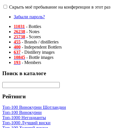
Скрыть моё пребывание на конференции в этот раз
Забыли пароль?
11031
- Bottles
26238
- Notes
25738
- Scores
455
- Brands / distilleries
400
- Independent Bottlers
637
- Distillery images
10845
- Bottle images
193
- Members
Поиск в каталоге
Рейтинги
Топ-100 Винокурни Шотландии
Топ-100 Винокурни
Топ-1000 Негоцианты
Топ-1000 Лучший виски
Топ-100 Худший виски