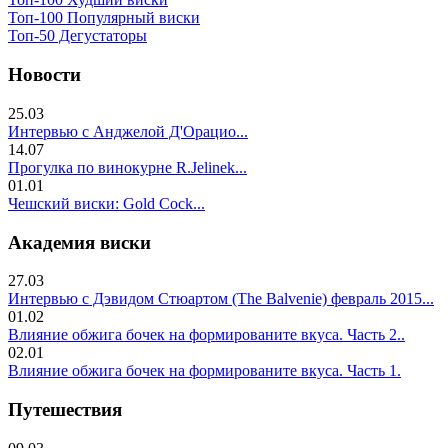
Топ-100 Популярный виски
Топ-50 Дегустаторы
Новости
25.03
Интервью с Анджелой Д'Орацио...
14.07
Прогулка по винокурне R.Jelinek...
01.01
Чешский виски: Gold Cock...
Академия виски
27.03
Интервью с Дэвидом Стюартом (The Balvenie) февраль 2015...
01.02
Влияние обжига бочек на формированите вкуса. Часть 2..
02.01
Влияние обжига бочек на формированите вкуса. Часть 1.
Путешествия