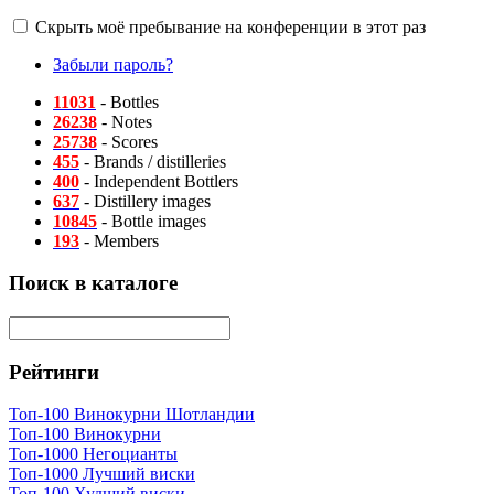
Скрыть моё пребывание на конференции в этот раз
Забыли пароль?
11031
- Bottles
26238
- Notes
25738
- Scores
455
- Brands / distilleries
400
- Independent Bottlers
637
- Distillery images
10845
- Bottle images
193
- Members
Поиск в каталоге
Рейтинги
Топ-100 Винокурни Шотландии
Топ-100 Винокурни
Топ-1000 Негоцианты
Топ-1000 Лучший виски
Топ-100 Худший виски