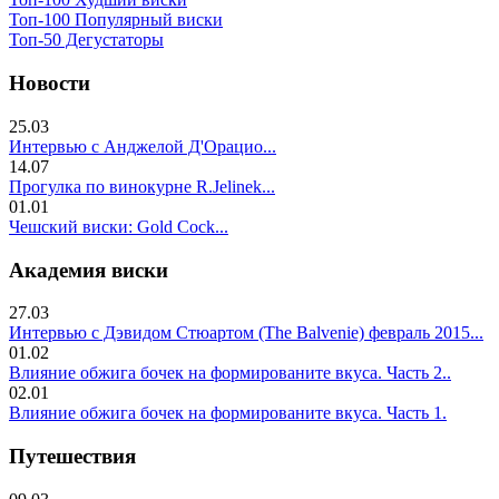
Топ-100 Популярный виски
Топ-50 Дегустаторы
Новости
25.03
Интервью с Анджелой Д'Орацио...
14.07
Прогулка по винокурне R.Jelinek...
01.01
Чешский виски: Gold Cock...
Академия виски
27.03
Интервью с Дэвидом Стюартом (The Balvenie) февраль 2015...
01.02
Влияние обжига бочек на формированите вкуса. Часть 2..
02.01
Влияние обжига бочек на формированите вкуса. Часть 1.
Путешествия