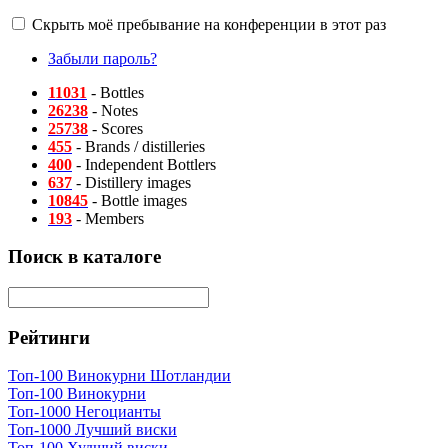
Скрыть моё пребывание на конференции в этот раз
Забыли пароль?
11031
- Bottles
26238
- Notes
25738
- Scores
455
- Brands / distilleries
400
- Independent Bottlers
637
- Distillery images
10845
- Bottle images
193
- Members
Поиск в каталоге
Рейтинги
Топ-100 Винокурни Шотландии
Топ-100 Винокурни
Топ-1000 Негоцианты
Топ-1000 Лучший виски
Топ-100 Худший виски