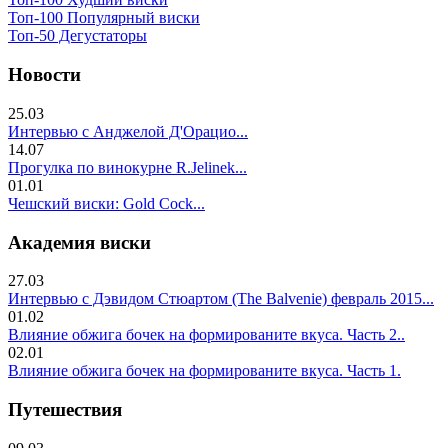
Топ-100 Популярный виски
Топ-50 Дегустаторы
Новости
25.03
Интервью с Анджелой Д'Орацио...
14.07
Прогулка по винокурне R.Jelinek...
01.01
Чешский виски: Gold Cock...
Академия виски
27.03
Интервью с Дэвидом Стюартом (The Balvenie) февраль 2015...
01.02
Влияние обжига бочек на формированите вкуса. Часть 2..
02.01
Влияние обжига бочек на формированите вкуса. Часть 1.
Путешествия