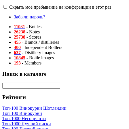
Скрыть моё пребывание на конференции в этот раз
Забыли пароль?
11031
- Bottles
26238
- Notes
25738
- Scores
455
- Brands / distilleries
400
- Independent Bottlers
637
- Distillery images
10845
- Bottle images
193
- Members
Поиск в каталоге
Рейтинги
Топ-100 Винокурни Шотландии
Топ-100 Винокурни
Топ-1000 Негоцианты
Топ-1000 Лучший виски
Топ-100 Худший виски