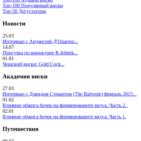
Топ-100 Популярный виски
Топ-50 Дегустаторы
Новости
25.03
Интервью с Анджелой Д'Орацио...
14.07
Прогулка по винокурне R.Jelinek...
01.01
Чешский виски: Gold Cock...
Академия виски
27.03
Интервью с Дэвидом Стюартом (The Balvenie) февраль 2015...
01.02
Влияние обжига бочек на формированите вкуса. Часть 2..
02.01
Влияние обжига бочек на формированите вкуса. Часть 1.
Путешествия