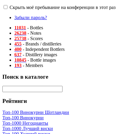
Скрыть моё пребывание на конференции в этот раз
Забыли пароль?
11031
- Bottles
26238
- Notes
25738
- Scores
455
- Brands / distilleries
400
- Independent Bottlers
637
- Distillery images
10845
- Bottle images
193
- Members
Поиск в каталоге
Рейтинги
Топ-100 Винокурни Шотландии
Топ-100 Винокурни
Топ-1000 Негоцианты
Топ-1000 Лучший виски
Топ-100 Худший виски