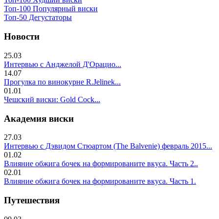
Топ-100 Популярный виски
Топ-50 Дегустаторы
Новости
25.03
Интервью с Анджелой Д'Орацио...
14.07
Прогулка по винокурне R.Jelinek...
01.01
Чешский виски: Gold Cock...
Академия виски
27.03
Интервью с Дэвидом Стюартом (The Balvenie) февраль 2015...
01.02
Влияние обжига бочек на формированите вкуса. Часть 2..
02.01
Влияние обжига бочек на формированите вкуса. Часть 1.
Путешествия