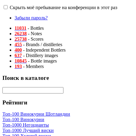
Скрыть моё пребывание на конференции в этот раз
Забыли пароль?
11031
- Bottles
26238
- Notes
25738
- Scores
455
- Brands / distilleries
400
- Independent Bottlers
637
- Distillery images
10845
- Bottle images
193
- Members
Поиск в каталоге
Рейтинги
Топ-100 Винокурни Шотландии
Топ-100 Винокурни
Топ-1000 Негоцианты
Топ-1000 Лучший виски
Топ-100 Худший виски