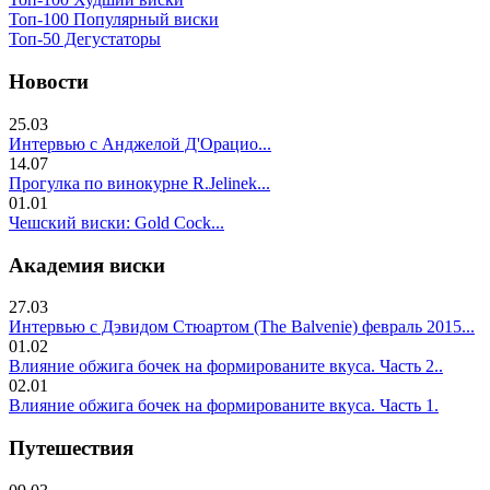
Топ-100 Популярный виски
Топ-50 Дегустаторы
Новости
25.03
Интервью с Анджелой Д'Орацио...
14.07
Прогулка по винокурне R.Jelinek...
01.01
Чешский виски: Gold Cock...
Академия виски
27.03
Интервью с Дэвидом Стюартом (The Balvenie) февраль 2015...
01.02
Влияние обжига бочек на формированите вкуса. Часть 2..
02.01
Влияние обжига бочек на формированите вкуса. Часть 1.
Путешествия