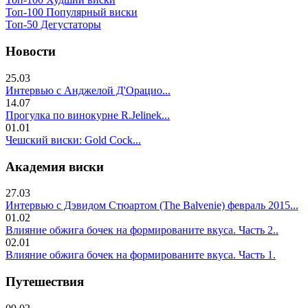
Топ-100 Популярный виски
Топ-50 Дегустаторы
Новости
25.03
Интервью с Анджелой Д'Орацио...
14.07
Прогулка по винокурне R.Jelinek...
01.01
Чешский виски: Gold Cock...
Академия виски
27.03
Интервью с Дэвидом Стюартом (The Balvenie) февраль 2015...
01.02
Влияние обжига бочек на формированите вкуса. Часть 2..
02.01
Влияние обжига бочек на формированите вкуса. Часть 1.
Путешествия