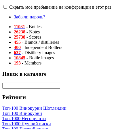
Скрыть моё пребывание на конференции в этот раз
Забыли пароль?
11031
- Bottles
26238
- Notes
25738
- Scores
455
- Brands / distilleries
400
- Independent Bottlers
637
- Distillery images
10845
- Bottle images
193
- Members
Поиск в каталоге
Рейтинги
Топ-100 Винокурни Шотландии
Топ-100 Винокурни
Топ-1000 Негоцианты
Топ-1000 Лучший виски
Топ-100 Худший виски