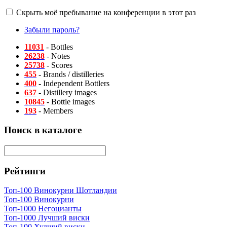
Скрыть моё пребывание на конференции в этот раз
Забыли пароль?
11031
- Bottles
26238
- Notes
25738
- Scores
455
- Brands / distilleries
400
- Independent Bottlers
637
- Distillery images
10845
- Bottle images
193
- Members
Поиск в каталоге
Рейтинги
Топ-100 Винокурни Шотландии
Топ-100 Винокурни
Топ-1000 Негоцианты
Топ-1000 Лучший виски
Топ-100 Худший виски