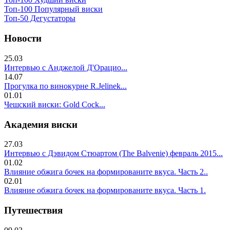
Топ-100 Популярный виски
Топ-50 Дегустаторы
Новости
25.03
Интервью с Анджелой Д'Орацио...
14.07
Прогулка по винокурне R.Jelinek...
01.01
Чешский виски: Gold Cock...
Академия виски
27.03
Интервью с Дэвидом Стюартом (The Balvenie) февраль 2015...
01.02
Влияние обжига бочек на формированите вкуса. Часть 2..
02.01
Влияние обжига бочек на формированите вкуса. Часть 1.
Путешествия