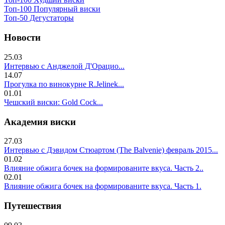
Топ-100 Популярный виски
Топ-50 Дегустаторы
Новости
25.03
Интервью с Анджелой Д'Орацио...
14.07
Прогулка по винокурне R.Jelinek...
01.01
Чешский виски: Gold Cock...
Академия виски
27.03
Интервью с Дэвидом Стюартом (The Balvenie) февраль 2015...
01.02
Влияние обжига бочек на формированите вкуса. Часть 2..
02.01
Влияние обжига бочек на формированите вкуса. Часть 1.
Путешествия