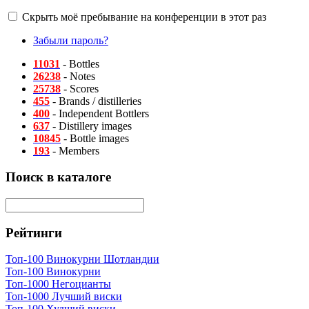
Скрыть моё пребывание на конференции в этот раз
Забыли пароль?
11031
- Bottles
26238
- Notes
25738
- Scores
455
- Brands / distilleries
400
- Independent Bottlers
637
- Distillery images
10845
- Bottle images
193
- Members
Поиск в каталоге
Рейтинги
Топ-100 Винокурни Шотландии
Топ-100 Винокурни
Топ-1000 Негоцианты
Топ-1000 Лучший виски
Топ-100 Худший виски