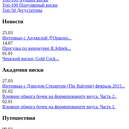
Топ-100 Популярный виски
Топ-50 Дегустаторы
Новости
25.03
Интервью с Анджелой Д'Орацио...
14.07
Прогулка по винокурне R.Jelinek...
01.01
Чешский виски: Gold Cock...
Академия виски
27.03
Интервью с Дэвидом Стюартом (The Balvenie) февраль 2015...
01.02
Влияние обжига бочек на формированите вкуса. Часть 2..
02.01
Влияние обжига бочек на формированите вкуса. Часть 1.
Путешествия