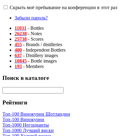
Скрыть моё пребывание на конференции в этот раз
Забыли пароль?
11031
- Bottles
26238
- Notes
25738
- Scores
455
- Brands / distilleries
400
- Independent Bottlers
637
- Distillery images
10845
- Bottle images
193
- Members
Поиск в каталоге
Рейтинги
Топ-100 Винокурни Шотландии
Топ-100 Винокурни
Топ-1000 Негоцианты
Топ-1000 Лучший виски
Топ-100 Худший виски