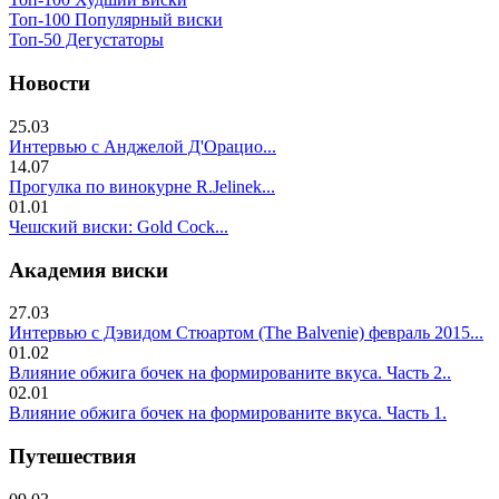
Топ-100 Популярный виски
Топ-50 Дегустаторы
Новости
25.03
Интервью с Анджелой Д'Орацио...
14.07
Прогулка по винокурне R.Jelinek...
01.01
Чешский виски: Gold Cock...
Академия виски
27.03
Интервью с Дэвидом Стюартом (The Balvenie) февраль 2015...
01.02
Влияние обжига бочек на формированите вкуса. Часть 2..
02.01
Влияние обжига бочек на формированите вкуса. Часть 1.
Путешествия