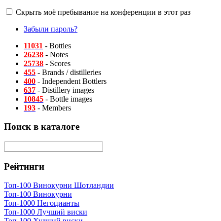
Скрыть моё пребывание на конференции в этот раз
Забыли пароль?
11031
- Bottles
26238
- Notes
25738
- Scores
455
- Brands / distilleries
400
- Independent Bottlers
637
- Distillery images
10845
- Bottle images
193
- Members
Поиск в каталоге
Рейтинги
Топ-100 Винокурни Шотландии
Топ-100 Винокурни
Топ-1000 Негоцианты
Топ-1000 Лучший виски
Топ-100 Худший виски