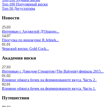
Топ-100 Популярный виски
Топ-50 Дегустаторы
Новости
25.03
Интервью с Анджелой Д'Орацио...
14.07
Прогулка по винокурне R.Jelinek...
01.01
Чешский виски: Gold Cock...
Академия виски
27.03
Интервью с Дэвидом Стюартом (The Balvenie) февраль 2015...
01.02
Влияние обжига бочек на формированите вкуса. Часть 2..
02.01
Влияние обжига бочек на формированите вкуса. Часть 1.
Путешествия