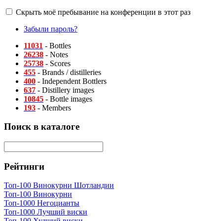
Скрыть моё пребывание на конференции в этот раз
Забыли пароль?
11031
- Bottles
26238
- Notes
25738
- Scores
455
- Brands / distilleries
400
- Independent Bottlers
637
- Distillery images
10845
- Bottle images
193
- Members
Поиск в каталоге
Рейтинги
Топ-100 Винокурни Шотландии
Топ-100 Винокурни
Топ-1000 Негоцианты
Топ-1000 Лучший виски
Топ-100 Худший виски