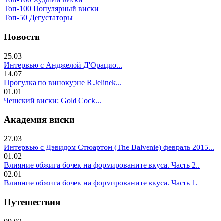
Топ-100 Популярный виски
Топ-50 Дегустаторы
Новости
25.03
Интервью с Анджелой Д'Орацио...
14.07
Прогулка по винокурне R.Jelinek...
01.01
Чешский виски: Gold Cock...
Академия виски
27.03
Интервью с Дэвидом Стюартом (The Balvenie) февраль 2015...
01.02
Влияние обжига бочек на формированите вкуса. Часть 2..
02.01
Влияние обжига бочек на формированите вкуса. Часть 1.
Путешествия