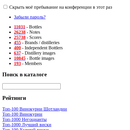
Скрыть моё пребывание на конференции в этот раз
Забыли пароль?
11031
- Bottles
26238
- Notes
25738
- Scores
455
- Brands / distilleries
400
- Independent Bottlers
637
- Distillery images
10845
- Bottle images
193
- Members
Поиск в каталоге
Рейтинги
Топ-100 Винокурни Шотландии
Топ-100 Винокурни
Топ-1000 Негоцианты
Топ-1000 Лучший виски
Топ-100 Худший виски