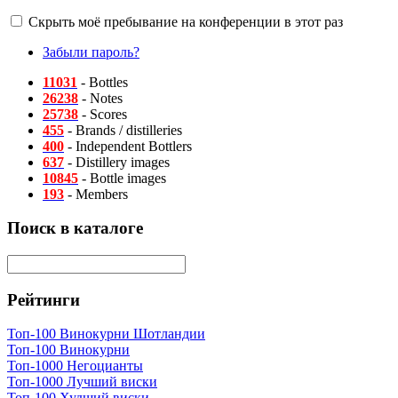
Скрыть моё пребывание на конференции в этот раз
Забыли пароль?
11031
- Bottles
26238
- Notes
25738
- Scores
455
- Brands / distilleries
400
- Independent Bottlers
637
- Distillery images
10845
- Bottle images
193
- Members
Поиск в каталоге
Рейтинги
Топ-100 Винокурни Шотландии
Топ-100 Винокурни
Топ-1000 Негоцианты
Топ-1000 Лучший виски
Топ-100 Худший виски