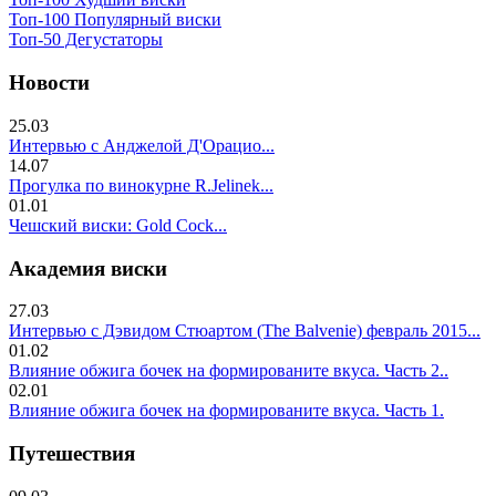
Топ-100 Популярный виски
Топ-50 Дегустаторы
Новости
25.03
Интервью с Анджелой Д'Орацио...
14.07
Прогулка по винокурне R.Jelinek...
01.01
Чешский виски: Gold Cock...
Академия виски
27.03
Интервью с Дэвидом Стюартом (The Balvenie) февраль 2015...
01.02
Влияние обжига бочек на формированите вкуса. Часть 2..
02.01
Влияние обжига бочек на формированите вкуса. Часть 1.
Путешествия