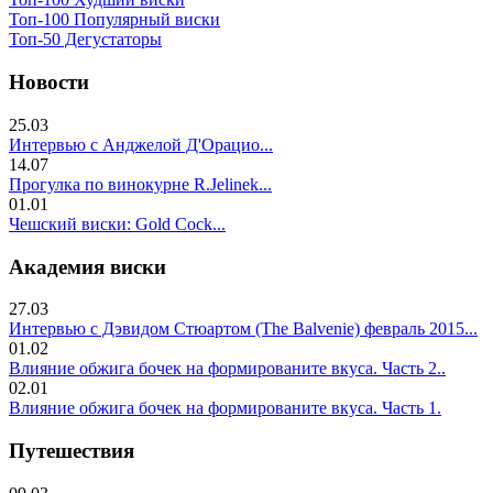
Топ-100 Популярный виски
Топ-50 Дегустаторы
Новости
25.03
Интервью с Анджелой Д'Орацио...
14.07
Прогулка по винокурне R.Jelinek...
01.01
Чешский виски: Gold Cock...
Академия виски
27.03
Интервью с Дэвидом Стюартом (The Balvenie) февраль 2015...
01.02
Влияние обжига бочек на формированите вкуса. Часть 2..
02.01
Влияние обжига бочек на формированите вкуса. Часть 1.
Путешествия