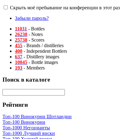
Скрыть моё пребывание на конференции в этот раз
Забыли пароль?
11031
- Bottles
26238
- Notes
25738
- Scores
455
- Brands / distilleries
400
- Independent Bottlers
637
- Distillery images
10845
- Bottle images
193
- Members
Поиск в каталоге
Рейтинги
Топ-100 Винокурни Шотландии
Топ-100 Винокурни
Топ-1000 Негоцианты
Топ-1000 Лучший виски
Топ-100 Худший виски