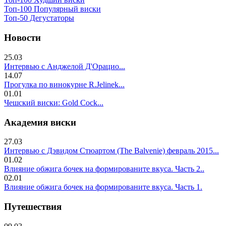
Топ-100 Популярный виски
Топ-50 Дегустаторы
Новости
25.03
Интервью с Анджелой Д'Орацио...
14.07
Прогулка по винокурне R.Jelinek...
01.01
Чешский виски: Gold Cock...
Академия виски
27.03
Интервью с Дэвидом Стюартом (The Balvenie) февраль 2015...
01.02
Влияние обжига бочек на формированите вкуса. Часть 2..
02.01
Влияние обжига бочек на формированите вкуса. Часть 1.
Путешествия