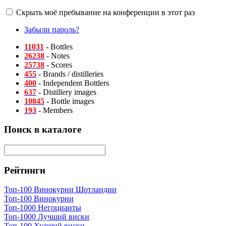
Скрыть моё пребывание на конференции в этот раз
Забыли пароль?
11031
- Bottles
26238
- Notes
25738
- Scores
455
- Brands / distilleries
400
- Independent Bottlers
637
- Distillery images
10845
- Bottle images
193
- Members
Поиск в каталоге
Рейтинги
Топ-100 Винокурни Шотландии
Топ-100 Винокурни
Топ-1000 Негоцианты
Топ-1000 Лучший виски
Топ-100 Худший виски