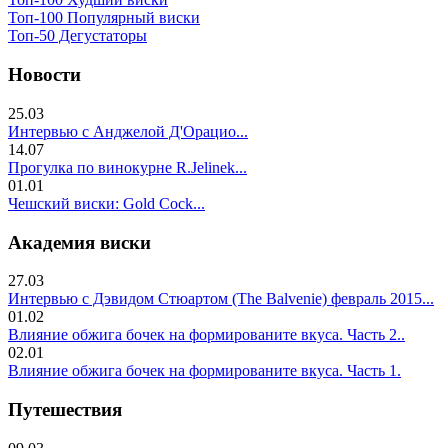
Топ-100 Популярный виски
Топ-50 Дегустаторы
Новости
25.03
Интервью с Анджелой Д'Орацио...
14.07
Прогулка по винокурне R.Jelinek...
01.01
Чешский виски: Gold Cock...
Академия виски
27.03
Интервью с Дэвидом Стюартом (The Balvenie) февраль 2015...
01.02
Влияние обжига бочек на формированите вкуса. Часть 2..
02.01
Влияние обжига бочек на формированите вкуса. Часть 1.
Путешествия