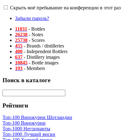
Скрыть моё пребывание на конференции в этот раз
Забыли пароль?
11031
- Bottles
26238
- Notes
25738
- Scores
455
- Brands / distilleries
400
- Independent Bottlers
637
- Distillery images
10845
- Bottle images
193
- Members
Поиск в каталоге
Рейтинги
Топ-100 Винокурни Шотландии
Топ-100 Винокурни
Топ-1000 Негоцианты
Топ-1000 Лучший виски
Топ-100 Худший виски