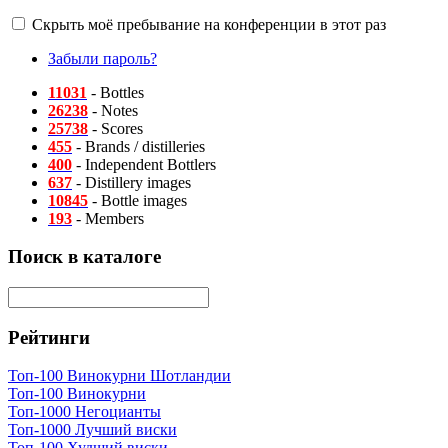
Скрыть моё пребывание на конференции в этот раз
Забыли пароль?
11031
- Bottles
26238
- Notes
25738
- Scores
455
- Brands / distilleries
400
- Independent Bottlers
637
- Distillery images
10845
- Bottle images
193
- Members
Поиск в каталоге
Рейтинги
Топ-100 Винокурни Шотландии
Топ-100 Винокурни
Топ-1000 Негоцианты
Топ-1000 Лучший виски
Топ-100 Худший виски