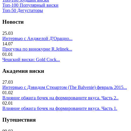
Топ-100 Популярный виски
Топ-50 Дегустаторы
Новости
25.03
Интервью с Анджелой Д'Орацио...
14.07
Прогулка по винокурне R.Jelinek...
01.01
Чешский виски: Gold Cock...
Академия виски
27.03
Интервью с Дэвидом Стюартом (The Balvenie) февраль 2015...
01.02
Влияние обжига бочек на формированите вкуса. Часть 2..
02.01
Влияние обжига бочек на формированите вкуса. Часть 1.
Путешествия