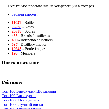
Скрыть моё пребывание на конференции в этот раз
Забыли пароль?
11031
- Bottles
26238
- Notes
25738
- Scores
455
- Brands / distilleries
400
- Independent Bottlers
637
- Distillery images
10845
- Bottle images
193
- Members
Поиск в каталоге
Рейтинги
Топ-100 Винокурни Шотландии
Топ-100 Винокурни
Топ-1000 Негоцианты
Топ-1000 Лучший виски
Топ-100 Худший виски