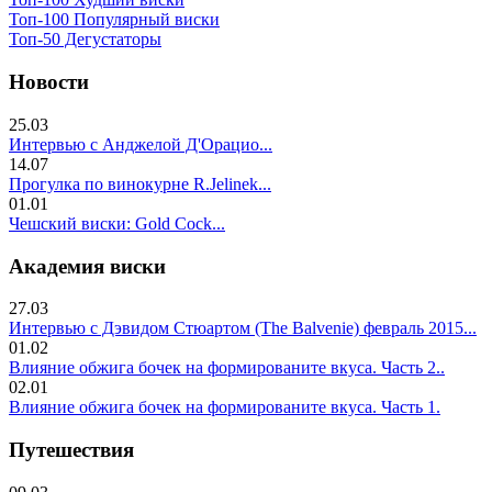
Топ-100 Популярный виски
Топ-50 Дегустаторы
Новости
25.03
Интервью с Анджелой Д'Орацио...
14.07
Прогулка по винокурне R.Jelinek...
01.01
Чешский виски: Gold Cock...
Академия виски
27.03
Интервью с Дэвидом Стюартом (The Balvenie) февраль 2015...
01.02
Влияние обжига бочек на формированите вкуса. Часть 2..
02.01
Влияние обжига бочек на формированите вкуса. Часть 1.
Путешествия