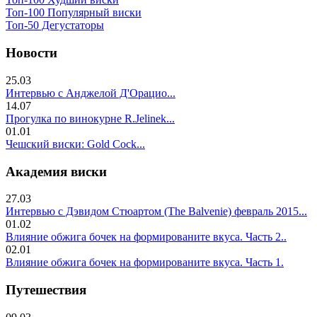
Топ-100 Популярный виски
Топ-50 Дегустаторы
Новости
25.03
Интервью с Анджелой Д'Орацио...
14.07
Прогулка по винокурне R.Jelinek...
01.01
Чешский виски: Gold Cock...
Академия виски
27.03
Интервью с Дэвидом Стюартом (The Balvenie) февраль 2015...
01.02
Влияние обжига бочек на формированите вкуса. Часть 2..
02.01
Влияние обжига бочек на формированите вкуса. Часть 1.
Путешествия