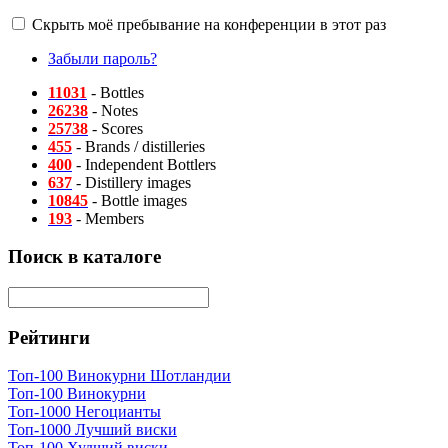
Скрыть моё пребывание на конференции в этот раз
Забыли пароль?
11031
- Bottles
26238
- Notes
25738
- Scores
455
- Brands / distilleries
400
- Independent Bottlers
637
- Distillery images
10845
- Bottle images
193
- Members
Поиск в каталоге
Рейтинги
Топ-100 Винокурни Шотландии
Топ-100 Винокурни
Топ-1000 Негоцианты
Топ-1000 Лучший виски
Топ-100 Худший виски