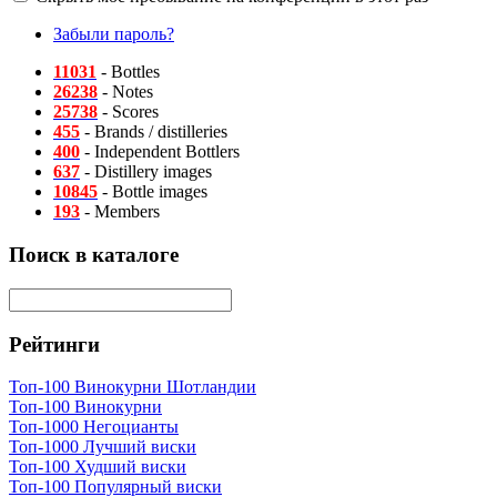
Забыли пароль?
11031
- Bottles
26238
- Notes
25738
- Scores
455
- Brands / distilleries
400
- Independent Bottlers
637
- Distillery images
10845
- Bottle images
193
- Members
Поиск в каталоге
Рейтинги
Топ-100 Винокурни Шотландии
Топ-100 Винокурни
Топ-1000 Негоцианты
Топ-1000 Лучший виски
Топ-100 Худший виски
Топ-100 Популярный виски