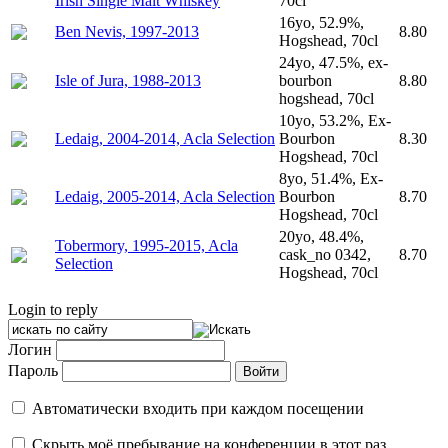
Irish Single Malt Whiskey
70cl
16yo, 52.9%,
Ben Nevis, 1997-2013
8.80
Hogshead, 70cl
24yo, 47.5%, ex-
Isle of Jura, 1988-2013
bourbon
8.80
hogshead, 70cl
10yo, 53.2%, Ex-
Ledaig, 2004-2014, Acla Selection
Bourbon
8.30
Hogshead, 70cl
8yo, 51.4%, Ex-
Ledaig, 2005-2014, Acla Selection
Bourbon
8.70
Hogshead, 70cl
20yo, 48.4%,
Tobermory, 1995-2015, Acla
cask_no 0342,
8.70
Selection
Hogshead, 70cl
Login to reply
Логин
Пароль
Автоматически входить при каждом посещении
Скрыть моё пребывание на конференции в этот раз