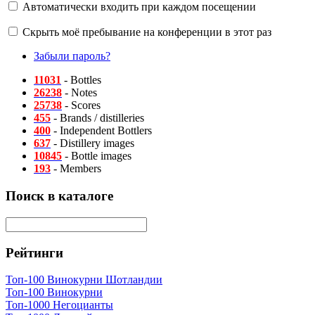
Автоматически входить при каждом посещении
Скрыть моё пребывание на конференции в этот раз
Забыли пароль?
11031
- Bottles
26238
- Notes
25738
- Scores
455
- Brands / distilleries
400
- Independent Bottlers
637
- Distillery images
10845
- Bottle images
193
- Members
Поиск в каталоге
Рейтинги
Топ-100 Винокурни Шотландии
Топ-100 Винокурни
Топ-1000 Негоцианты