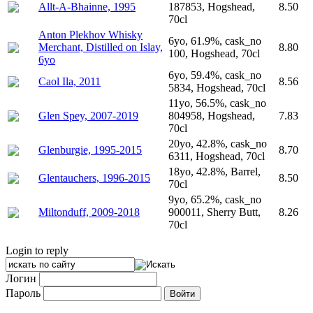
Allt-A-Bhainne, 1995
187853, Hogshead,
8.50
70cl
Anton Plekhov Whisky
6yo, 61.9%, cask_no
Merchant, Distilled on Islay,
8.80
100, Hogshead, 70cl
6yo
6yo, 59.4%, cask_no
Caol Ila, 2011
8.56
5834, Hogshead, 70cl
11yo, 56.5%, cask_no
Glen Spey, 2007-2019
804958, Hogshead,
7.83
70cl
20yo, 42.8%, cask_no
Glenburgie, 1995-2015
8.70
6311, Hogshead, 70cl
18yo, 42.8%, Barrel,
Glentauchers, 1996-2015
8.50
70cl
9yo, 65.2%, cask_no
Miltonduff, 2009-2018
900011, Sherry Butt,
8.26
70cl
Login to reply
Логин
Пароль