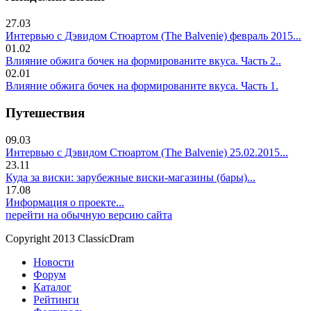
27.03
Интервью с Дэвидом Стюартом (The Balvenie) февраль 2015...
01.02
Влияние обжига бочек на формированите вкуса. Часть 2..
02.01
Влияние обжига бочек на формированите вкуса. Часть 1.
Путешествия
09.03
Интервью с Дэвидом Стюартом (The Balvenie) 25.02.2015...
23.11
Куда за виски: зарубежные виски-магазины (бары)...
17.08
Информация о проекте...
перейти на обычную версию сайта
Copyright 2013 ClassicDram
Новости
Форум
Каталог
Рейтинги