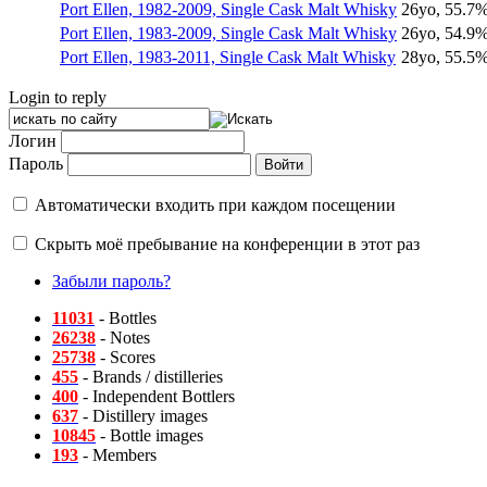
Port Ellen, 1982-2009, Single Cask Malt Whisky
26yo, 55.7%
Port Ellen, 1983-2009, Single Cask Malt Whisky
26yo, 54.9%
Port Ellen, 1983-2011, Single Cask Malt Whisky
28yo, 55.5%
Login to reply
Логин
Пароль
Автоматически входить при каждом посещении
Скрыть моё пребывание на конференции в этот раз
Забыли пароль?
11031
- Bottles
26238
- Notes
25738
- Scores
455
- Brands / distilleries
400
- Independent Bottlers
637
- Distillery images
10845
- Bottle images
193
- Members