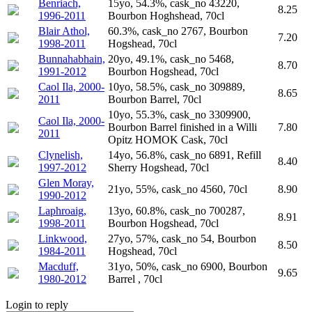
Benriach,
15yo, 54.3%, cask_no 43220,
8.25
1996-2011
Bourbon Hoghshead, 70cl
Blair Athol,
60.3%, cask_no 2767, Bourbon
7.20
1998-2011
Hogshead, 70cl
Bunnahabhain,
20yo, 49.1%, cask_no 5468,
8.70
1991-2012
Bourbon Hogshead, 70cl
Caol Ila, 2000-
10yo, 58.5%, cask_no 309889,
8.65
2011
Bourbon Barrel, 70cl
10yo, 55.3%, cask_no 3309900,
Caol Ila, 2000-
Bourbon Barrel finished in a Willi
7.80
2011
Opitz HOMOK Cask, 70cl
Clynelish,
14yo, 56.8%, cask_no 6891, Refill
8.40
1997-2012
Sherry Hogshead, 70cl
Glen Moray,
21yo, 55%, cask_no 4560, 70cl
8.90
1990-2012
Laphroaig,
13yo, 60.8%, cask_no 700287,
8.91
1998-2011
Bourbon Hogshead, 70cl
Linkwood,
27yo, 57%, cask_no 54, Bourbon
8.50
1984-2011
Hogshead, 70cl
Macduff,
31yo, 50%, cask_no 6900, Bourbon
9.65
1980-2012
Barrel , 70cl
Login to reply