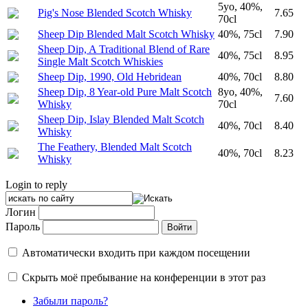
5yo, 40%,
Pig's Nose Blended Scotch Whisky
7.65
70cl
Sheep Dip Blended Malt Scotch Whisky
40%, 75cl
7.90
Sheep Dip, A Traditional Blend of Rare
40%, 75cl
8.95
Single Malt Scotch Whiskies
Sheep Dip, 1990, Old Hebridean
40%, 70cl
8.80
Sheep Dip, 8 Year-old Pure Malt Scotch
8yo, 40%,
7.60
Whisky
70cl
Sheep Dip, Islay Blended Malt Scotch
40%, 70cl
8.40
Whisky
The Feathery, Blended Malt Scotch
40%, 70cl
8.23
Whisky
Login to reply
Логин
Пароль
Автоматически входить при каждом посещении
Скрыть моё пребывание на конференции в этот раз
Забыли пароль?