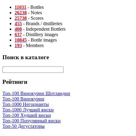
11031
- Bottles
26238
- Notes
25738
- Scores
455
- Brands / distilleries
400
- Independent Bottlers
637
- Distillery images
10845
- Bottle images
193
- Members
Поиск в каталоге
Рейтинги
Топ-100 Винокурни Шотландии
Топ-100 Винокурни
Топ-1000 Негоцианты
Топ-1000 Лучший виски
Топ-100 Худший виски
Топ-100 Популярный виски
Топ-50 Дегустаторы