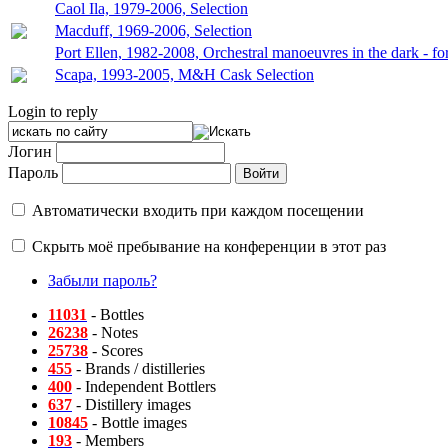
Caol Ila, 1979-2006, Selection
Macduff, 1969-2006, Selection
Port Ellen, 1982-2008, Orchestral manoeuvres in the dark - f
Scapa, 1993-2005, M&H Cask Selection
Login to reply
Логин
Пароль
Автоматически входить при каждом посещении
Скрыть моё пребывание на конференции в этот раз
Забыли пароль?
11031
- Bottles
26238
- Notes
25738
- Scores
455
- Brands / distilleries
400
- Independent Bottlers
637
- Distillery images
10845
- Bottle images
193
- Members