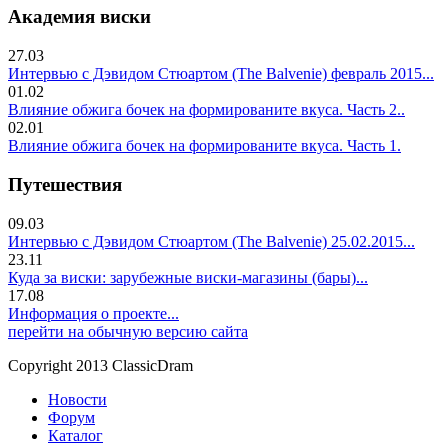
Академия виски
27.03
Интервью с Дэвидом Стюартом (The Balvenie) февраль 2015...
01.02
Влияние обжига бочек на формированите вкуса. Часть 2..
02.01
Влияние обжига бочек на формированите вкуса. Часть 1.
Путешествия
09.03
Интервью с Дэвидом Стюартом (The Balvenie) 25.02.2015...
23.11
Куда за виски: зарубежные виски-магазины (бары)...
17.08
Информация о проекте...
перейти на обычную версию сайта
Copyright 2013 ClassicDram
Новости
Форум
Каталог