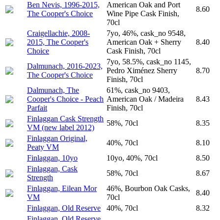
Ben Nevis, 1996-2015,
American Oak and Port
8.60
The Cooper's Choice
Wine Pipe Cask Finish,
70cl
Craigellachie, 2008-
7yo, 46%, cask_no 9548,
2015, The Cooper's
American Oak + Sherry
8.40
Choice
Cask Finish, 70cl
7yo, 58.5%, cask_no 1145,
Dalmunach, 2016-2023,
Pedro Ximénez Sherry
8.70
The Cooper's Choice
Finish, 70cl
Dalmunach, The
61%, cask_no 9403,
Cooper's Choice - Peach
American Oak / Madeira
8.43
Parfait
Finish, 70cl
Finlaggan Cask Strength
58%, 70cl
8.35
VM (new label 2012)
Finlaggan Original,
40%, 70cl
8.10
Peaty VM
Finlaggan, 10yo
10yo, 40%, 70cl
8.50
Finlaggan, Cask
58%, 70cl
8.67
Strength
Finlaggan, Eilean Mor
46%, Bourbon Oak Casks,
8.40
VM
70cl
Finlaggan, Old Reserve
40%, 70cl
8.32
Finlaggan, Old Reserve