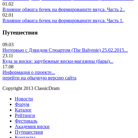
01.02
Влияние обжига бочек на формированите вкуса. Часть 2..
02.01
Влияние обжига бочек на формированите вкуса. Часть 1.
Путешествия
09.03
Интервью с Дэвидом Стюартом (The Balvenie) 25.02.2015...
23.11
Куда за виски: зарубежные виски-магазины (бары)...
17.08
Информация о проекте...
перейти на обычную версию сайта
Copyright 2013 ClassicDram
Новости
Форум
Каталог
Рейтинги
Фестиваль
Академия виски
Путешествия
Контакты