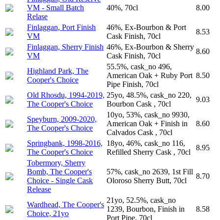
VM - Small Batch
40%, 70cl
8.00
Relase
Finlaggan, Port Finish
46%, Ex-Bourbon & Port
8.53
VM
Cask Finish, 70cl
Finlaggan, Sherry Finish
46%, Ex-Bourbon & Sherry
8.60
VM
Cask Finish, 70cl
55.5%, cask_no 496,
Highland Park, The
American Oak + Ruby Port
8.50
Cooper's Choice
Pipe Finish, 70cl
Old Rhosdu, 1994-2019,
25yo, 48.5%, cask_no 220,
9.03
The Cooper's Choice
Bourbon Cask , 70cl
10yo, 53%, cask_no 9930,
Speyburn, 2009-2020,
American Oak + Finish in
8.60
The Cooper's Choice
Calvados Cask , 70cl
Springbank, 1998-2016,
18yo, 46%, cask_no 116,
8.95
The Cooper's Choice
Refilled Sherry Cask , 70cl
Tobermory, Sherry
Bomb, The Cooper's
57%, cask_no 2639, 1st Fill
8.70
Choice - Single Cask
Oloroso Sherry Butt, 70cl
Release
21yo, 52.5%, cask_no
Wardhead, The Cooper's
1239, Bourbon, Finish in
8.58
Choice, 21yo
Port Pipe, 70cl