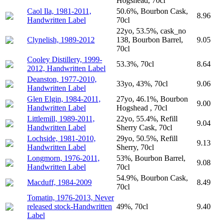
Hogshead, 70cl
Caol Ila, 1981-2011,
50.6%, Bourbon Cask,
8.96
Handwritten Label
70cl
22yo, 53.5%, cask_no
Clynelish, 1989-2012
138, Bourbon Barrel,
9.05
70cl
Cooley Distillery, 1999-
53.3%, 70cl
8.64
2012, Handwritten Label
Deanston, 1977-2010,
33yo, 43%, 70cl
9.06
Handwritten Label
Glen Elgin, 1984-2011,
27yo, 46.1%, Bourbon
9.00
Handwritten Label
Hogshead , 70cl
Littlemill, 1989-2011,
22yo, 55.4%, Refill
9.04
Handwritten Label
Sherry Cask, 70cl
Lochside, 1981-2010,
29yo, 50.5%, Refill
9.13
Handwritten Label
Sherry, 70cl
Longmorn, 1976-2011,
53%, Bourbon Barrel,
9.08
Handwritten Label
70cl
54.9%, Bourbon Cask,
Macduff, 1984-2009
8.49
70cl
Tomatin, 1976-2013, Never
released stock-Handwritten
49%, 70cl
9.40
Label