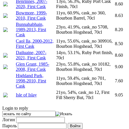
Benrinnes, 2007-
13yo, 56.3%, Ruby Port Cask
8.60
2020, First Cask
Finish, 70cl
Bowmore, 1999-
11yo, 60.9%, cask_no 360,
8.63
2010, First Cask
Bourbon Barrel, 70cl
Bunnahabhain,
23yo, 41.9%, cask_no 5708,
1989-2013, First
8.20
Bourbon Hogshead, 70cl
Cask
Caol Ila, 2000-2012,
11yo, 55.6%, cask_no 309916,
8.50
First Cask
Bourbon Hogshead, 70cl
Dailuaine, 2007-
14yo, 53.1%, Ruby Port finish,
8.60
2021, First Cask
70cl
Glen Grant, 1985-
23yo, 55.8%, cask_no 10182,
9.00
2008, First Cask
Bourbon Hogshead, 70cl
Highland Park,
11yo, 59.4%, cask_no 701,
1998-2010, First
7.60
Bourbon Hogshead, 70cl
Cask
21yo, 54%, cask_no 12, First
Isle of Islay
9.05
Fill Sherry But, 70cl
Login to reply
Логин
Пароль