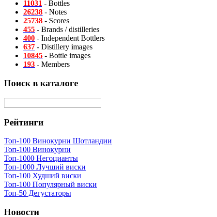
11031
- Bottles
26238
- Notes
25738
- Scores
455
- Brands / distilleries
400
- Independent Bottlers
637
- Distillery images
10845
- Bottle images
193
- Members
Поиск в каталоге
Рейтинги
Топ-100 Винокурни Шотландии
Топ-100 Винокурни
Топ-1000 Негоцианты
Топ-1000 Лучший виски
Топ-100 Худший виски
Топ-100 Популярный виски
Топ-50 Дегустаторы
Новости