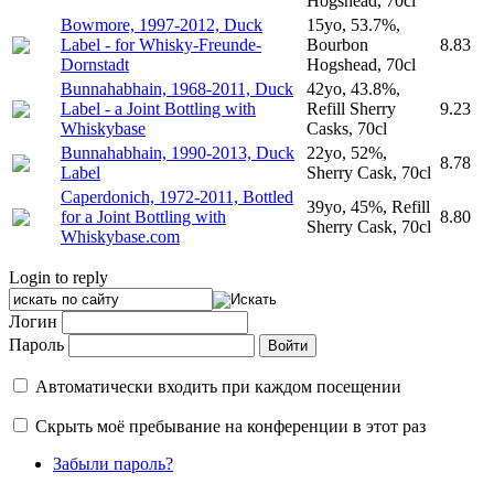
Hogshead, 70cl
Bowmore, 1997-2012, Duck
15yo, 53.7%,
Label - for Whisky-Freunde-
Bourbon
8.83
Dornstadt
Hogshead, 70cl
Bunnahabhain, 1968-2011, Duck
42yo, 43.8%,
Label - a Joint Bottling with
Refill Sherry
9.23
Whiskybase
Casks, 70cl
Bunnahabhain, 1990-2013, Duck
22yo, 52%,
8.78
Label
Sherry Cask, 70cl
Caperdonich, 1972-2011, Bottled
39yo, 45%, Refill
for a Joint Bottling with
8.80
Sherry Cask, 70cl
Whiskybase.com
Login to reply
Логин
Пароль
Автоматически входить при каждом посещении
Скрыть моё пребывание на конференции в этот раз
Забыли пароль?