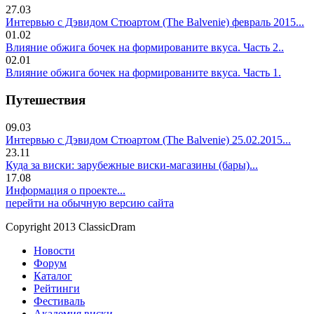
27.03
Интервью с Дэвидом Стюартом (The Balvenie) февраль 2015...
01.02
Влияние обжига бочек на формированите вкуса. Часть 2..
02.01
Влияние обжига бочек на формированите вкуса. Часть 1.
Путешествия
09.03
Интервью с Дэвидом Стюартом (The Balvenie) 25.02.2015...
23.11
Куда за виски: зарубежные виски-магазины (бары)...
17.08
Информация о проекте...
перейти на обычную версию сайта
Copyright 2013 ClassicDram
Новости
Форум
Каталог
Рейтинги
Фестиваль
Академия виски