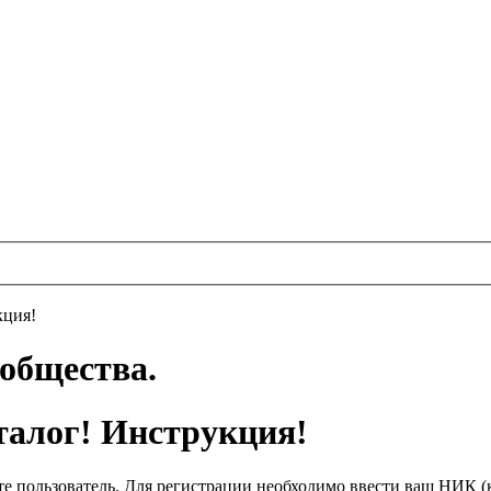
кция!
ообщества.
талог! Инструкция!
те пользователь. Для регистрации необходимо ввести ваш НИК (к