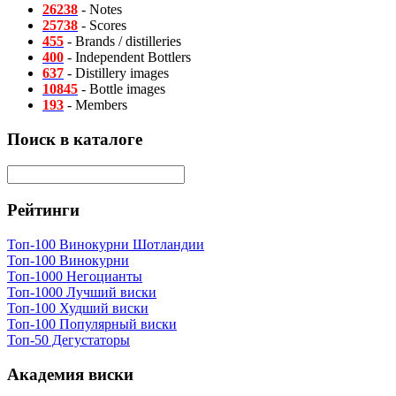
26238
- Notes
25738
- Scores
455
- Brands / distilleries
400
- Independent Bottlers
637
- Distillery images
10845
- Bottle images
193
- Members
Поиск в каталоге
Рейтинги
Топ-100 Винокурни Шотландии
Топ-100 Винокурни
Топ-1000 Негоцианты
Топ-1000 Лучший виски
Топ-100 Худший виски
Топ-100 Популярный виски
Топ-50 Дегустаторы
Академия виски