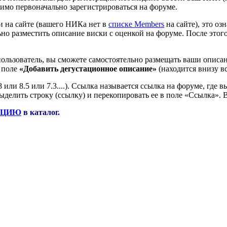
димо первоначально зарегистрироваться на форуме.
ии на сайте (вашего НИКа нет в
списке Members
на сайте), это оз
но разместить описание виски с оценкой на форуме. После этого
пользователь, вы сможете самостоятельно размещать ваши описан
в поле
«Добавить дегустационное описание»
(находится внизу в
8 или 8.5 или 7.3....). Ссылка называется ссылка на форуме, гд
ыделить строку (ссылку) и перекопировать ее в поле «Ссылка». 
ИЦИЮ
в каталог.