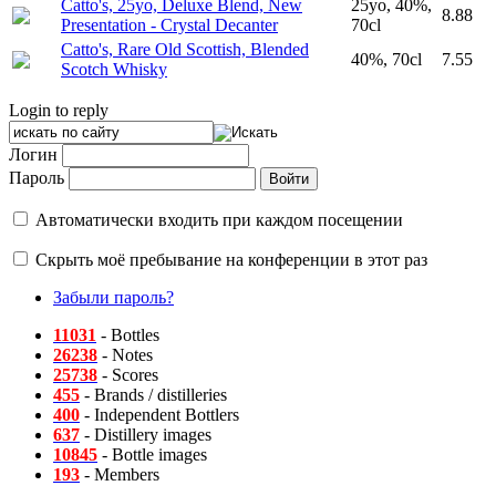
Catto's, 25yo, Deluxe Blend, New
25yo, 40%,
8.88
Presentation - Crystal Decanter
70cl
Catto's, Rare Old Scottish, Blended
40%, 70cl
7.55
Scotch Whisky
Login to reply
Логин
Пароль
Автоматически входить при каждом посещении
Скрыть моё пребывание на конференции в этот раз
Забыли пароль?
11031
- Bottles
26238
- Notes
25738
- Scores
455
- Brands / distilleries
400
- Independent Bottlers
637
- Distillery images
10845
- Bottle images
193
- Members