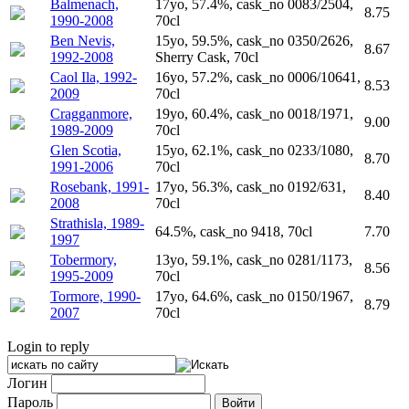
Balmenach,
17yo, 57.4%, cask_no 0083/2504,
8.75
1990-2008
70cl
Ben Nevis,
15yo, 59.5%, cask_no 0350/2626,
8.67
1992-2008
Sherry Cask, 70cl
Caol Ila, 1992-
16yo, 57.2%, cask_no 0006/10641,
8.53
2009
70cl
Cragganmore,
19yo, 60.4%, cask_no 0018/1971,
9.00
1989-2009
70cl
Glen Scotia,
15yo, 62.1%, cask_no 0233/1080,
8.70
1991-2006
70cl
Rosebank, 1991-
17yo, 56.3%, cask_no 0192/631,
8.40
2008
70cl
Strathisla, 1989-
64.5%, cask_no 9418, 70cl
7.70
1997
Tobermory,
13yo, 59.1%, cask_no 0281/1173,
8.56
1995-2009
70cl
Tormore, 1990-
17yo, 64.6%, cask_no 0150/1967,
8.79
2007
70cl
Login to reply
Логин
Пароль