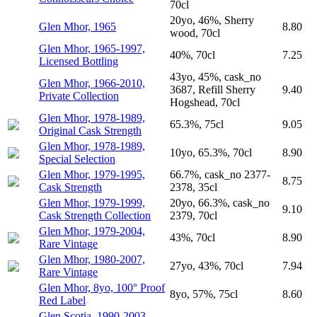
70cl
20yo, 46%, Sherry
Glen Mhor, 1965
8.80
wood, 70cl
Glen Mhor, 1965-1997,
40%, 70cl
7.25
Licensed Bottling
43yo, 45%, cask_no
Glen Mhor, 1966-2010,
3687, Refill Sherry
9.40
Private Collection
Hogshead, 70cl
Glen Mhor, 1978-1989,
65.3%, 75cl
9.05
Original Cask Strength
Glen Mhor, 1978-1989,
10yo, 65.3%, 70cl
8.90
Special Selection
Glen Mhor, 1979-1995,
66.7%, cask_no 2377-
8.75
Cask Strength
2378, 35cl
Glen Mhor, 1979-1999,
20yo, 66.3%, cask_no
9.10
Cask Strength Collection
2379, 70cl
Glen Mhor, 1979-2004,
43%, 70cl
8.90
Rare Vintage
Glen Mhor, 1980-2007,
27yo, 43%, 70cl
7.94
Rare Vintage
Glen Mhor, 8yo, 100° Proof
8yo, 57%, 75cl
8.60
Red Label
Glen Scotia, 1990-2003,