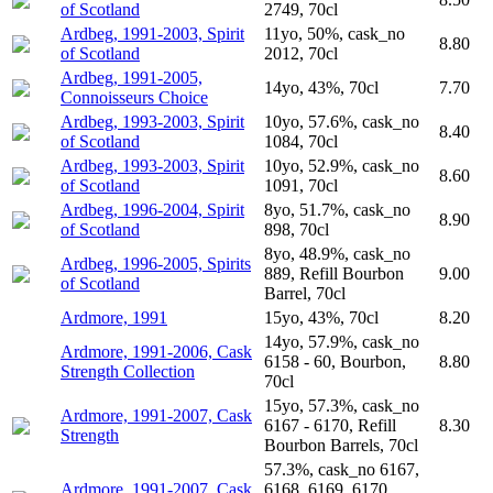
of Scotland
2749, 70cl
Ardbeg, 1991-2003, Spirit
11yo, 50%, cask_no
8.80
of Scotland
2012, 70cl
Ardbeg, 1991-2005,
14yo, 43%, 70cl
7.70
Connoisseurs Choice
Ardbeg, 1993-2003, Spirit
10yo, 57.6%, cask_no
8.40
of Scotland
1084, 70cl
Ardbeg, 1993-2003, Spirit
10yo, 52.9%, cask_no
8.60
of Scotland
1091, 70cl
Ardbeg, 1996-2004, Spirit
8yo, 51.7%, cask_no
8.90
of Scotland
898, 70cl
8yo, 48.9%, cask_no
Ardbeg, 1996-2005, Spirits
889, Refill Bourbon
9.00
of Scotland
Barrel, 70cl
Ardmore, 1991
15yo, 43%, 70cl
8.20
14yo, 57.9%, cask_no
Ardmore, 1991-2006, Cask
6158 - 60, Bourbon,
8.80
Strength Collection
70cl
15yo, 57.3%, cask_no
Ardmore, 1991-2007, Cask
6167 - 6170, Refill
8.30
Strength
Bourbon Barrels, 70cl
57.3%, cask_no 6167,
Ardmore, 1991-2007, Cask
6168, 6169, 6170 ,