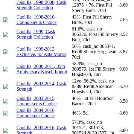
Caol Ila, 1998-2008, Cask
12875 + 76, First Fill
8.60
Strength Collection
Sherry Butts, 70cl
Caol Ila, 1998-2010,
43%, First Fill Sherry
7.65
Connoisseurs Choice
Butts, 70cl
61.6%, cask_no
Caol Ila, 1999, Cask
305326, First Fill Sherry
8.52
Strength Collection
Butt, 70cl
50%, cask_no 305341,
Caol Ila, 1999-2012,
Refill Sherry Hogshead,
8.87
Exclusive, for Asta Morris
70cl
58.9%, cask_no
Caol Ila, 2000-2011, 35th
309579, 1st Fill Sherry
9.00
Anniversary Kirsch Import
Hogshead, 70cl
12yo, 56.2%, cask_no
Caol Ila, 2002-2014, Cask
8389, Refill American
8.70
Strength
Hogshead, 70cl
Caol Ila, 2003-2015,
46%, 1st Fill Bourbon
8.50
Connoisseurs Choice
Barrels, 70cl
Caol Ila, 2004-2016,
46%, 5cl
8.60
Connoisseur Choice
57.3%, cask_no
Caol Ila, 2005-2016, Cask
301521, 301523,
8.80
Strength
301524 & 301527, 1st