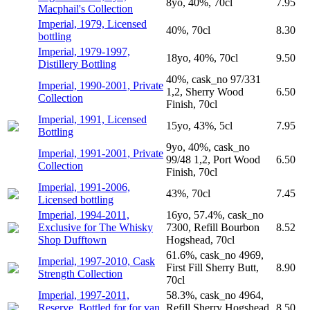
8yo, 40%, 70cl
7.95
Macphail's Collection
Imperial, 1979, Licensed
40%, 70cl
8.30
bottling
Imperial, 1979-1997,
18yo, 40%, 70cl
9.50
Distillery Bottling
40%, cask_no 97/331
Imperial, 1990-2001, Private
1,2, Sherry Wood
6.50
Collection
Finish, 70cl
Imperial, 1991, Licensed
15yo, 43%, 5cl
7.95
Bottling
9yo, 40%, cask_no
Imperial, 1991-2001, Private
99/48 1,2, Port Wood
6.50
Collection
Finish, 70cl
Imperial, 1991-2006,
43%, 70cl
7.45
Licensed bottling
Imperial, 1994-2011,
16yo, 57.4%, cask_no
Exclusive for The Whisky
7300, Refill Bourbon
8.52
Shop Dufftown
Hogshead, 70cl
61.6%, cask_no 4969,
Imperial, 1997-2010, Cask
First Fill Sherry Butt,
8.90
Strength Collection
70cl
Imperial, 1997-2011,
58.3%, cask_no 4964,
Reserve, Bottled for for van
Refill Sherry Hogshead,
8.50