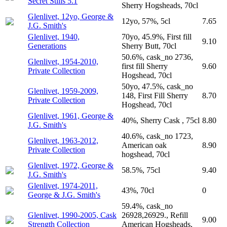
Secret Stills 5.1
Sherry Hogsheads, 70cl
Glenlivet, 12yo, George &
12yo, 57%, 5cl
7.65
J.G. Smith's
Glenlivet, 1940,
70yo, 45.9%, First fill
9.10
Generations
Sherry Butt, 70cl
50.6%, cask_no 2736,
Glenlivet, 1954-2010,
first fill Sherry
9.60
Private Collection
Hogshead, 70cl
50yo, 47.5%, cask_no
Glenlivet, 1959-2009,
148, First Fill Sherry
8.70
Private Collection
Hogshead, 70cl
Glenlivet, 1961, George &
40%, Sherry Cask , 75cl
8.80
J.G. Smith's
40.6%, cask_no 1723,
Glenlivet, 1963-2012,
American oak
8.90
Private Collection
hogshead, 70cl
Glenlivet, 1972, George &
58.5%, 75cl
9.40
J.G. Smith's
Glenlivet, 1974-2011,
43%, 70cl
0
George & J.G. Smith's
59.4%, cask_no
Glenlivet, 1990-2005, Cask
26928,26929., Refill
9.00
Strength Collection
American Hogsheads,