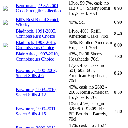
19yo, 59.7%, cask_no
Benromach, 1982-2001,
112 + 14, Sherry Refill
8.93
Cask Strength Collection
Hogshead, 70cl
Bill's Best Blend Scotch
40%, 5cl
6.90
Whisky
Bladnoch, 1991-2005,
14yo, 40%, Refill
8.40
Connoisseur's Choice
American Casks, 70cl
Bladnoch, 1993-2015,
46%, Refilled American
8.00
Connoisseurs Choice
Hogshead, 70cl
Blair Athol, 1997-2010,
43%, Refill Sherry
7.80
Connoisseurs Choice
Hogsheads, 70cl
17yo, 45%, cask_no
Bowmore, 1990-2008,
601, 602, 605,
8.20
Secret Stills 4.6
American Hogshead,
70cl
45%, cask_no 2602 -
Bowmore, 1993-2010,
2605, Refill American
8.50
Secret Stills 4.12
Hogsheads, 70cl
10yo, 45%, cask_no
Bowmore, 1999-2011,
32808 + 32809, First
7.80
Secret Stills 4.15
Fill Bourbon Barrels,
70cl
45%, cask_no 31524–
Bowmore, 2000-2012,