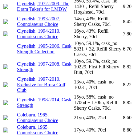
36yo, 59.4%, cask_no
Clynelish, 1972-2009, The
14301, Refill Sherry
9.20
Dram Taker's for LMDW
Hogshead, 70cl
Clynelish, 1993-2007,
14yo, 43%, Refill
8.45
Connoisseurs Choice
Sherry Casks, 70cl
Clynelish, 1994-2010,
16yo, 43%, Refill
7.80
Connoisseurs Choice
Sherry, 70cl
10yo, 59.1%, cask_no
Clynelish, 1995-2006, Cask
5831 + 32, Refill Sherry
6.70
Strength Collection
Casks, 70cl
10yo, 59.7%, cask_no
Clynelish, 1997-2008, Cask
10229, First Fill Sherry
8.82
Strength
Butt, 70cl
Clynelish, 1997-2010,
13yo, 40%, cask_no
Exclusive for Brora Golf
8.22
10231, 70cl
Club
15yo, 58%, cask_no
Clynelish, 1998-2014, Cask
17064 + 17065, Refill
8.85
Strength
Sherry Casks, 70cl
Coleburn, 1965,
21yo, 40%, 75cl
8.60
Connoisseurs Choice
Coleburn, 1965,
17yo, 40%, 70cl
8.60
Connoisseurs Choice