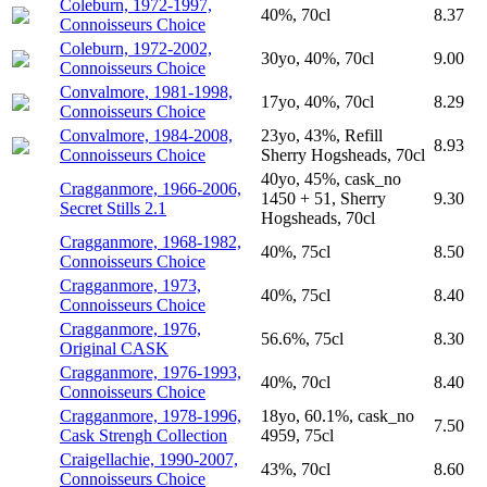
Coleburn, 1972-1997,
40%, 70cl
8.37
Connoisseurs Choice
Coleburn, 1972-2002,
30yo, 40%, 70cl
9.00
Connoisseurs Choice
Convalmore, 1981-1998,
17yo, 40%, 70cl
8.29
Connoisseurs Choice
Convalmore, 1984-2008,
23yo, 43%, Refill
8.93
Connoisseurs Choice
Sherry Hogsheads, 70cl
40yo, 45%, cask_no
Cragganmore, 1966-2006,
1450 + 51, Sherry
9.30
Secret Stills 2.1
Hogsheads, 70cl
Cragganmore, 1968-1982,
40%, 75cl
8.50
Connoisseurs Choice
Cragganmore, 1973,
40%, 75cl
8.40
Connoisseurs Choice
Cragganmore, 1976,
56.6%, 75cl
8.30
Original CASK
Cragganmore, 1976-1993,
40%, 70cl
8.40
Connoisseurs Choice
Cragganmore, 1978-1996,
18yo, 60.1%, cask_no
7.50
Cask Strengh Collection
4959, 75cl
Craigellachie, 1990-2007,
43%, 70cl
8.60
Connoisseurs Choice