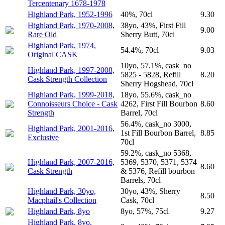
Tercentenary 1678-1978
Highland Park, 1952-1996
40%, 70cl
9.30
Highland Park, 1970-2008,
38yo, 43%, First Fill
9.00
Rare Old
Sherry Butt, 70cl
Highland Park, 1974,
54.4%, 70cl
9.03
Original CASK
10yo, 57.1%, cask_no
Highland Park, 1997-2008,
5825 - 5828, Refill
8.20
Cask Strength Collection
Sherry Hogshead, 70cl
Highland Park, 1999-2018,
18yo, 55.6%, cask_no
Connoisseurs Choice - Cask
4262, First Fill Bourbon
8.60
Strength
Barrel, 70cl
56.4%, cask_no 3000,
Highland Park, 2001-2016,
1st Fill Bourbon Barrel,
8.85
Exclusive
70cl
59.2%, cask_no 5368,
Highland Park, 2007-2016,
5369, 5370, 5371, 5374
8.60
Cask Strength
& 5376, Refill bourbon
Barrels, 70cl
Highland Park, 30yo,
30yo, 43%, Sherry
8.50
Macphail's Collection
Cask, 70cl
Highland Park, 8yo
8yo, 57%, 75cl
9.27
Highland Park, 8yo,