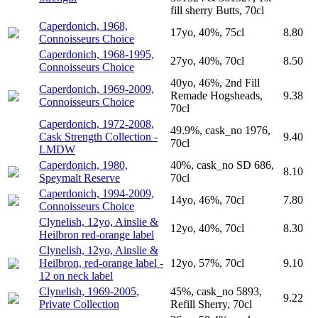
fill sherry Butts, 70cl
Caperdonich, 1968,
17yo, 40%, 75cl
8.80
Connoisseurs Choice
Caperdonich, 1968-1995,
27yo, 40%, 70cl
8.50
Connoisseurs Choice
40yo, 46%, 2nd Fill
Caperdonich, 1969-2009,
Remade Hogsheads,
9.38
Connoisseurs Choice
70cl
Caperdonich, 1972-2008,
49.9%, cask_no 1976,
Cask Strength Collection -
9.40
70cl
LMDW
Caperdonich, 1980,
40%, cask_no SD 686,
8.10
Speymalt Reserve
70cl
Caperdonich, 1994-2009,
14yo, 46%, 70cl
7.80
Connoisseurs Choice
Clynelish, 12yo, Ainslie &
12yo, 40%, 70cl
8.30
Heilbron red-orange label
Clynelish, 12yo, Ainslie &
Heilbron, red-orange label -
12yo, 57%, 70cl
9.10
12 on neck label
Clynelish, 1969-2005,
45%, cask_no 5893,
9.22
Private Collection
Refill Sherry, 70cl