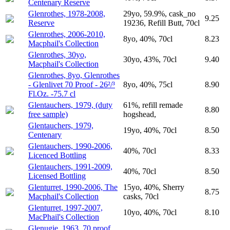
Centenary Reserve
Glenrothes, 1978-2008,
29yo, 59.9%, cask_no
9.25
Reserve
19236, Refill Butt, 70cl
Glenrothes, 2006-2010,
8yo, 40%, 70cl
8.23
Macphail's Collection
Glenrothes, 30yo,
30yo, 43%, 70cl
9.40
Macphail's Collection
Glenrothes, 8yo, Glenrothes
- Glenlivet 70 Proof - 26²/³
8yo, 40%, 75cl
8.90
Fl.Oz. -75.7 cl
Glentauchers, 1979, (duty
61%, refill remade
8.80
free sample)
hogshead,
Glentauchers, 1979,
19yo, 40%, 70cl
8.50
Centenary
Glentauchers, 1990-2006,
40%, 70cl
8.33
Licenced Bottling
Glentauchers, 1991-2009,
40%, 70cl
8.50
Licensed Bottling
Glenturret, 1990-2006, The
15yo, 40%, Sherry
8.75
Macphail's Collection
casks, 70cl
Glenturret, 1997-2007,
10yo, 40%, 70cl
8.10
MacPhail's Collection
Glenugie, 1963, 70 proof,