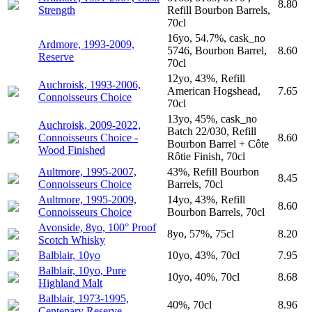
8.80
Strength
Refill Bourbon Barrels,
70cl
16yo, 54.7%, cask_no
Ardmore, 1993-2009,
5746, Bourbon Barrel,
8.60
Reserve
70cl
12yo, 43%, Refill
Auchroisk, 1993-2006,
American Hogshead,
7.65
Connoisseurs Choice
70cl
13yo, 45%, cask_no
Auchroisk, 2009-2022,
Batch 22/030, Refill
Connoisseurs Choice -
8.60
Bourbon Barrel + Côte
Wood Finished
Rôtie Finish, 70cl
Aultmore, 1995-2007,
43%, Refill Bourbon
8.45
Connoisseurs Choice
Barrels, 70cl
Aultmore, 1995-2009,
14yo, 43%, Refill
8.60
Connoisseurs Choice
Bourbon Barrels, 70cl
Avonside, 8yo, 100° Proof
8yo, 57%, 75cl
8.20
Scotch Whisky
Balblair, 10yo
10yo, 43%, 70cl
7.95
Balblair, 10yo, Pure
10yo, 40%, 70cl
8.68
Highland Malt
Balblair, 1973-1995,
40%, 70cl
8.96
Centenary Reserve