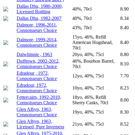
Dallas Dhu, 1980-2000,
40%, 70cl
8.90
Licensed Bottling
Dallas Dhu, 1982-2007
40%, 70cl
8.34
Dalmore, 1996-2011,
43%, 70cl
8.40
Connoisseurs Choice
15yo, 46%, Refill
Dalmore, 1999-2014,
American Hogshead,
8.40
Connoisseurs Choice
70cl
Dalwhinnie , 1963
20yo, 40%, 75cl
8.80
Dufftown, 2002-2012,
46%, Bourbon Barrel,
8.10
Connoisseurs Choice
70cl
Edradour , 1972,
12yo, 40%, 75cl
7.70
Connoisseurs Choice
Edradour, 1972,
10yo, 40%, 75cl
8.23
Connoisseurs Choice
Fettercairn, 1992-2010,
18yo, 46%, Refill
8.00
Connoisseurs Choice
Sherry Casks, 70cl
Glen Albyn, 1963,
19yo, 40%, 75cl
8.30
Connoisseurs Choice
Glen Albyn, 1963,
21yo, 40%, 75cl
8.52
Licensed, Pure Inverness
Glen Albyn, 1975-2010,