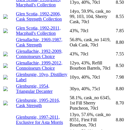
13yo, 40%, 70cl
8.50
Macphail's Collection
14yo, 59.9%, cask_no
Glen Scotia, 1992-2006,
99, 103, 104, Sherry
8.55
Cask Strength Collection
Cask, 70cl
Glen Scotia, 1992-2011,
43%, 70cl
7.85
Macphail's Collection
Glenallachie, 1969-1987,
56.8%, cask_no 1419,
8.80
Cask Strength
Oak Cask, 70cl
Glenallachie, 1992-2009,
43%, 70cl
7.55
Connoisseurs Choice
Glenallachie, 1999-2012,
12yo, 43%, Refill
8.50
Connoisseurs Choice
Bourbon Barrels, 70cl
Glenburgie, 10yo, Distillery
10yo, 40%, 70cl
7.98
Label
Glenburgie, 1954,
30yo, 40%, 75cl
8.80
Triangular Decanter
58.1%, cask_no 6345,
Glenburgie, 1995-2016,
1st Fill Sherry
8.70
Cask Strength
Puncheon, 70cl
13yo, 57.6%, cask_no
Glenburgie, 1997-2011,
8551, First Fill
8.80
Exclusive for Asta Morris
Bourbon, 70cl