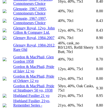
16yo, 40%, 75cl
8.40
Connoisseurs Choice
Glenugie, 1967-1995,
40%, 70cl
8.00
Connoisseurs Choice
Glenugie, 1967-1997,
40%, 70cl
8.43
Connoisseurs Choice
Glenury Royal, 12yo, John
12yo, 40%, 75cl
8.43
Gillon & Company Ltd.
Glenury Royal, 1984-2007
43%, 70cl
8.90
46%, cask_no
Glenury Royal, 1984-2012,
R0/12/05, Refill Sherry
9.10
Rare Old
Butt, 70cl
Gordon & MacPhail, Glen
40%, 70cl
8.70
Gordon 1958
Gordon & MacPhail, Pride
12yo, 40%, 75cl
8.00
of Islay 12 yo
Gordon & MacPhail, Pride
12yo, 40%, 75cl
8.00
of Orkney 12 yo
Gordon & MacPhail, Pride
50yo, 40%, Oak Casks,
9.30
of Strathspey 50 yo, 1938
75cl
Highland Fusilier 21 yo
21yo, 40%, 75cl
8.95
Highland Fusilier, 21yo,
Remember Series -
21yo, 40%, 76cl
8.80