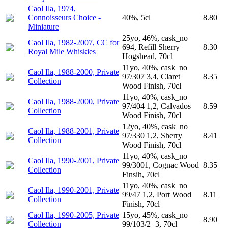
Caol Ila, 1974,
Connoisseurs Choice -
40%, 5cl
8.80
Miniature
25yo, 46%, cask_no
Caol Ila, 1982-2007, CC for
694, Refill Sherry
8.30
Royal Mile Whiskies
Hogshead, 70cl
11yo, 40%, cask_no
Caol Ila, 1988-2000, Private
97/307 3,4, Claret
8.35
Collection
Wood Finish, 70cl
11yo, 40%, cask_no
Caol Ila, 1988-2000, Private
97/404 1,2, Calvados
8.59
Collection
Wood Finish, 70cl
12yo, 40%, cask_no
Caol Ila, 1988-2001, Private
97/330 1,2, Sherry
8.41
Collection
Wood Finish, 70cl
11yo, 40%, cask_no
Caol Ila, 1990-2001, Private
99/3001, Cognac Wood
8.35
Collection
Finsih, 70cl
11yo, 40%, cask_no
Caol Ila, 1990-2001, Private
99/47 1,2, Port Wood
8.11
Collection
Finish, 70cl
Caol Ila, 1990-2005, Private
15yo, 45%, cask_no
8.90
Collection
99/103/2+3, 70cl