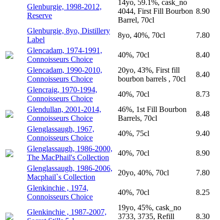
14yo, 59.1%, cask_no
Glenburgie, 1998-2012,
4044, First Fill Bourbon
8.90
Reserve
Barrel, 70cl
Glenburgie, 8yo, Distillery
8yo, 40%, 70cl
7.80
Label
Glencadam, 1974-1991,
40%, 70cl
8.40
Connoisseurs Choice
Glencadam, 1990-2010,
20yo, 43%, First fill
8.40
Connoisseurs Choice
bourbon barrels , 70cl
Glencraig, 1970-1994,
40%, 70cl
8.73
Connoisseurs Choice
Glendullan, 2001-2014,
46%, 1st Fill Bourbon
8.48
Connoisseurs Choice
Barrels, 70cl
Glenglassaugh, 1967,
40%, 75cl
9.40
Connoisseurs Choice
Glenglassaugh, 1986-2000,
40%, 70cl
8.90
The MacPhail's Collection
Glenglassaugh, 1986-2006,
20yo, 40%, 70cl
7.80
Macphail`s Collection
Glenkinchie , 1974,
40%, 70cl
8.25
Connoisseurs Choice
19yo, 45%, cask_no
Glenkinchie , 1987-2007,
3733, 3735, Refill
8.30