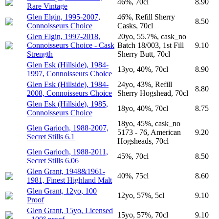
46%, 70cl
8.90
Rare Vintage
Glen Elgin, 1995-2007,
46%, Refill Sherry
8.50
Connoisseurs Choice
Casks, 70cl
Glen Elgin, 1997-2018,
20yo, 55.7%, cask_no
Connoisseurs Choice - Cask
Batch 18/003, 1st Fill
9.10
Strength
Sherry Butt, 70cl
Glen Esk (Hillside), 1984-
13yo, 40%, 70cl
8.90
1997, Connoisseurs Choice
Glen Esk (Hillside), 1984-
24yo, 43%, Refill
8.80
2008, Connoisseurs Choice
Sherry Hogshead, 70cl
Glen Esk (Hillside), 1985,
18yo, 40%, 70cl
8.75
Connoisseurs Choice
18yo, 45%, cask_no
Glen Garioch, 1988-2007,
5173 - 76, American
9.20
Secret Stills 6.1
Hogsheads, 70cl
Glen Garioch, 1988-2011,
45%, 70cl
8.50
Secret Stills 6.06
Glen Grant, 1948&1961-
40%, 75cl
8.60
1981, Finest Highland Malt
Glen Grant, 12yo, 100
12yo, 57%, 5cl
9.10
Proof
Glen Grant, 15yo, Licensed
15yo, 57%, 70cl
9.10