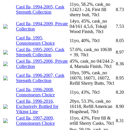
11yo, 58.2%, cask_no
Caol Ila, 1994-2005, Cask
12423 - 24, First fill
8.73
Strength Collection
sherry butt, 70cl
14yo, 45%, cask_no
Caol Ila, 1994-2009, Private
04/161 4,5,6, Tokaji
7.53
Collection
Wood Finish, 70cl
Caol Ila, 1995,
11yo, 40%, 70cl
8.05
Connoisseurs Choice
Caol Ila, 1995-2005, Cask
57.6%, cask_no 10638
8.97
Strength Collection
+ 39, 70cl
Caol Ila, 1995-2006, Private
45%, cask_no 04/244 2-
8.36
Collection
4, Marsala Finish, 70cl
10yo, 59%, cask_no
Caol Ila, 1996-2007, Cask
16070, 16071, 16072,
8.95
Strength Collection
Refill Sherry Butts, 70cl
Caol Ila, 1996-2008,
11yo, 43%, 70cl
8.20
Connoisseurs Choice
Caol Ila, 1996-2016,
20yo, 53.3%, cask_no
Exclusively Bottled for
16118, Refill American
8.90
Viking Line
Hogshead, 70cl
Caol Ila, 1997-2009,
11yo, 43%, First fill &
8.31
Connoisseurs Choice
refill Sherry Casks, 70cl
9yo, 59.1%, cask_no