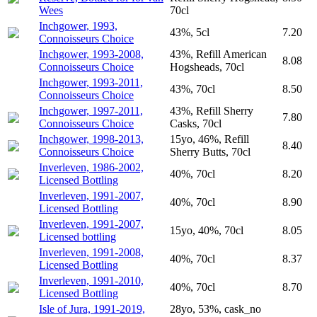
Wees
70cl
Inchgower, 1993,
43%, 5cl
7.20
Connoisseurs Choice
Inchgower, 1993-2008,
43%, Refill American
8.08
Connoisseurs Choice
Hogsheads, 70cl
Inchgower, 1993-2011,
43%, 70cl
8.50
Connoisseurs Choice
Inchgower, 1997-2011,
43%, Refill Sherry
7.80
Connoisseurs Choice
Casks, 70cl
Inchgower, 1998-2013,
15yo, 46%, Refill
8.40
Connoisseurs Choice
Sherry Butts, 70cl
Inverleven, 1986-2002,
40%, 70cl
8.20
Licensed Bottling
Inverleven, 1991-2007,
40%, 70cl
8.90
Licensed Bottling
Inverleven, 1991-2007,
15yo, 40%, 70cl
8.05
Licensed bottling
Inverleven, 1991-2008,
40%, 70cl
8.37
Licensed Bottling
Inverleven, 1991-2010,
40%, 70cl
8.70
Licensed Bottling
Isle of Jura, 1991-2019,
28yo, 53%, cask_no