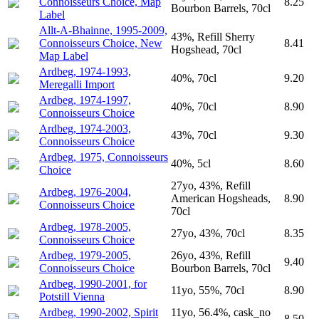
Connoisseurs Choice, Map
8.25
Bourbon Barrels, 70cl
Label
Allt-A-Bhainne, 1995-2009,
43%, Refill Sherry
Connoisseurs Choice, New
8.41
Hogshead, 70cl
Map Label
Ardbeg, 1974-1993,
40%, 70cl
9.20
Meregalli Import
Ardbeg, 1974-1997,
40%, 70cl
8.90
Connoisseurs Choice
Ardbeg, 1974-2003,
43%, 70cl
9.30
Connoisseurs Choice
Ardbeg, 1975, Connoisseurs
40%, 5cl
8.60
Choice
27yo, 43%, Refill
Ardbeg, 1976-2004,
American Hogsheads,
8.90
Connoisseurs Choice
70cl
Ardbeg, 1978-2005,
27yo, 43%, 70cl
8.35
Connoisseurs Choice
Ardbeg, 1979-2005,
26yo, 43%, Refill
9.40
Connoisseurs Choice
Bourbon Barrels, 70cl
Ardbeg, 1990-2001, for
11yo, 55%, 70cl
8.90
Potstill Vienna
Ardbeg, 1990-2002, Spirit
11yo, 56.4%, cask_no
8.50