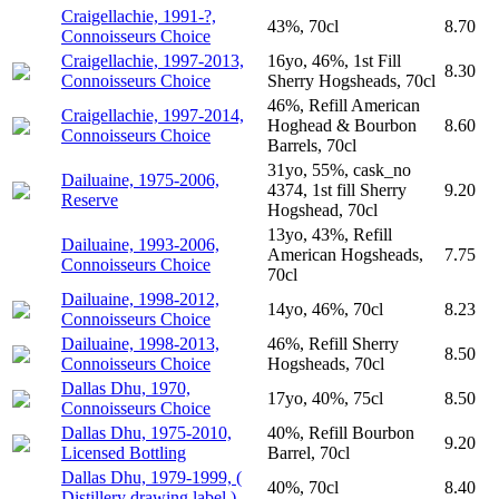
Craigellachie, 1991-?,
43%, 70cl
8.70
Connoisseurs Choice
Craigellachie, 1997-2013,
16yo, 46%, 1st Fill
8.30
Connoisseurs Choice
Sherry Hogsheads, 70cl
46%, Refill American
Craigellachie, 1997-2014,
Hoghead & Bourbon
8.60
Connoisseurs Choice
Barrels, 70cl
31yo, 55%, cask_no
Dailuaine, 1975-2006,
4374, 1st fill Sherry
9.20
Reserve
Hogshead, 70cl
13yo, 43%, Refill
Dailuaine, 1993-2006,
American Hogsheads,
7.75
Connoisseurs Choice
70cl
Dailuaine, 1998-2012,
14yo, 46%, 70cl
8.23
Connoisseurs Choice
Dailuaine, 1998-2013,
46%, Refill Sherry
8.50
Connoisseurs Choice
Hogsheads, 70cl
Dallas Dhu, 1970,
17yo, 40%, 75cl
8.50
Connoisseurs Choice
Dallas Dhu, 1975-2010,
40%, Refill Bourbon
9.20
Licensed Bottling
Barrel, 70cl
Dallas Dhu, 1979-1999, (
40%, 70cl
8.40
Distillery drawing label )