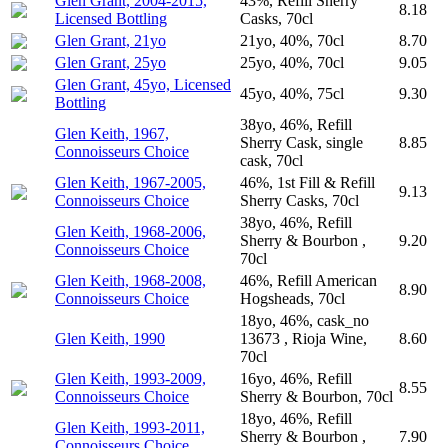
Glen Grant, 2004-2015,
43%, Refill Sherry
8.18
Licensed Bottling
Casks, 70cl
Glen Grant, 21yo
21yo, 40%, 70cl
8.70
Glen Grant, 25yo
25yo, 40%, 70cl
9.05
Glen Grant, 45yo, Licensed
45yo, 40%, 75cl
9.30
Bottling
38yo, 46%, Refill
Glen Keith, 1967,
Sherry Cask, single
8.85
Connoisseurs Choice
cask, 70cl
Glen Keith, 1967-2005,
46%, 1st Fill & Refill
9.13
Connoisseurs Choice
Sherry Casks, 70cl
38yo, 46%, Refill
Glen Keith, 1968-2006,
Sherry & Bourbon ,
9.20
Connoisseurs Choice
70cl
Glen Keith, 1968-2008,
46%, Refill American
8.90
Connoisseurs Choice
Hogsheads, 70cl
18yo, 46%, cask_no
Glen Keith, 1990
13673 , Rioja Wine,
8.60
70cl
Glen Keith, 1993-2009,
16yo, 46%, Refill
8.55
Connoisseurs Choice
Sherry & Bourbon, 70cl
18yo, 46%, Refill
Glen Keith, 1993-2011,
Sherry & Bourbon ,
7.90
Connoisseurs Choice