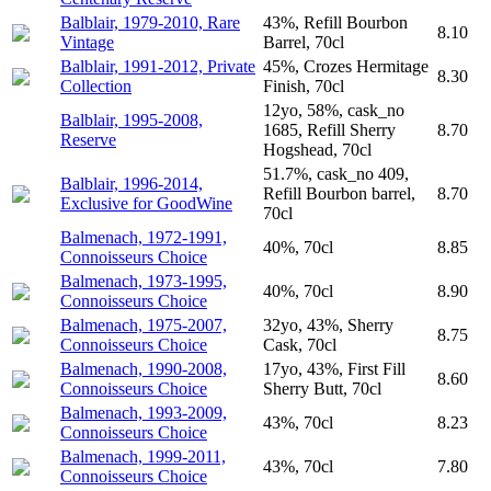
Balblair, 1979-2010, Rare
43%, Refill Bourbon
8.10
Vintage
Barrel, 70cl
Balblair, 1991-2012, Private
45%, Crozes Hermitage
8.30
Collection
Finish, 70cl
12yo, 58%, cask_no
Balblair, 1995-2008,
1685, Refill Sherry
8.70
Reserve
Hogshead, 70cl
51.7%, cask_no 409,
Balblair, 1996-2014,
Refill Bourbon barrel,
8.70
Exclusive for GoodWine
70cl
Balmenach, 1972-1991,
40%, 70cl
8.85
Connoisseurs Choice
Balmenach, 1973-1995,
40%, 70cl
8.90
Connoisseurs Choice
Balmenach, 1975-2007,
32yo, 43%, Sherry
8.75
Connoisseurs Choice
Cask, 70cl
Balmenach, 1990-2008,
17yo, 43%, First Fill
8.60
Connoisseurs Choice
Sherry Butt, 70cl
Balmenach, 1993-2009,
43%, 70cl
8.23
Connoisseurs Choice
Balmenach, 1999-2011,
43%, 70cl
7.80
Connoisseurs Choice