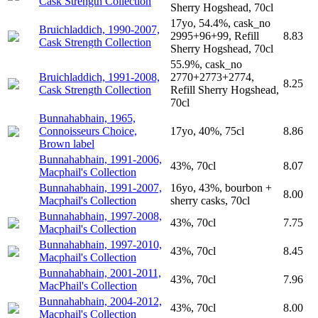
Cask Strength Collection
Sherry Hogshead, 70cl
17yo, 54.4%, cask_no
Bruichladdich, 1990-2007,
2995+96+99, Refill
8.83
Cask Strength Collection
Sherry Hogshead, 70cl
55.9%, cask_no
Bruichladdich, 1991-2008,
2770+2773+2774,
8.25
Cask Strength Collection
Refill Sherry Hogshead,
70cl
Bunnahabhain, 1965,
Connoisseurs Choice,
17yo, 40%, 75cl
8.86
Brown label
Bunnahabhain, 1991-2006,
43%, 70cl
8.07
Macphail's Collection
Bunnahabhain, 1991-2007,
16yo, 43%, bourbon +
8.00
Macphail's Collection
sherry casks, 70cl
Bunnahabhain, 1997-2008,
43%, 70cl
7.75
Macphail's Collection
Bunnahabhain, 1997-2010,
43%, 70cl
8.45
Macphail's Collection
Bunnahabhain, 2001-2011,
43%, 70cl
7.96
MacPhail's Collection
Bunnahabhain, 2004-2012,
43%, 70cl
8.00
Macphail's Collection