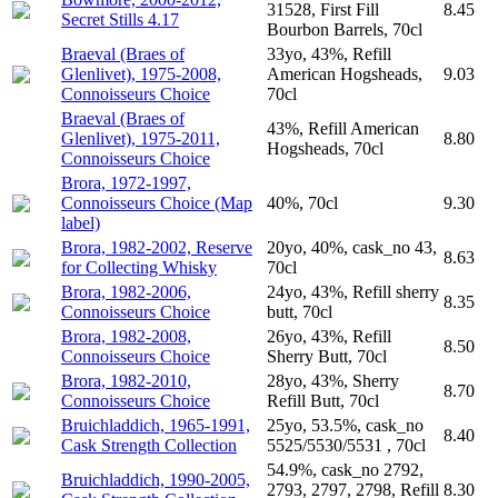
31528, First Fill
8.45
Secret Stills 4.17
Bourbon Barrels, 70cl
Braeval (Braes of
33yo, 43%, Refill
Glenlivet), 1975-2008,
American Hogsheads,
9.03
Connoisseurs Choice
70cl
Braeval (Braes of
43%, Refill American
Glenlivet), 1975-2011,
8.80
Hogsheads, 70cl
Connoisseurs Choice
Brora, 1972-1997,
Connoisseurs Choice (Map
40%, 70cl
9.30
label)
Brora, 1982-2002, Reserve
20yo, 40%, cask_no 43,
8.63
for Collecting Whisky
70cl
Brora, 1982-2006,
24yo, 43%, Refill sherry
8.35
Connoisseurs Choice
butt, 70cl
Brora, 1982-2008,
26yo, 43%, Refill
8.50
Connoisseurs Choice
Sherry Butt, 70cl
Brora, 1982-2010,
28yo, 43%, Sherry
8.70
Connoisseurs Choice
Refill Butt, 70cl
Bruichladdich, 1965-1991,
25yo, 53.5%, cask_no
8.40
Cask Strength Collection
5525/5530/5531 , 70cl
54.9%, cask_no 2792,
Bruichladdich, 1990-2005,
2793, 2797, 2798, Refill
8.30