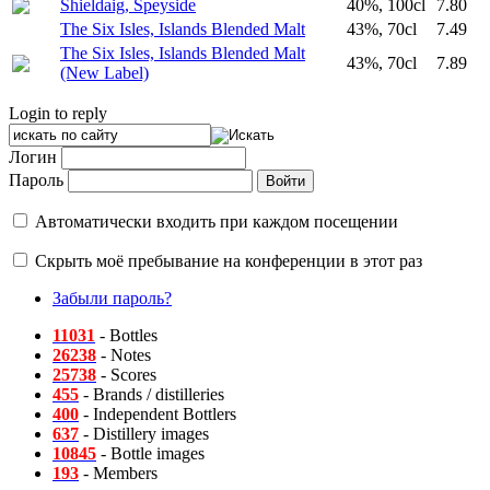
Shieldaig, Speyside
40%, 100cl
7.80
The Six Isles, Islands Blended Malt
43%, 70cl
7.49
The Six Isles, Islands Blended Malt
43%, 70cl
7.89
(New Label)
Login to reply
Логин
Пароль
Автоматически входить при каждом посещении
Скрыть моё пребывание на конференции в этот раз
Забыли пароль?
11031
- Bottles
26238
- Notes
25738
- Scores
455
- Brands / distilleries
400
- Independent Bottlers
637
- Distillery images
10845
- Bottle images
193
- Members